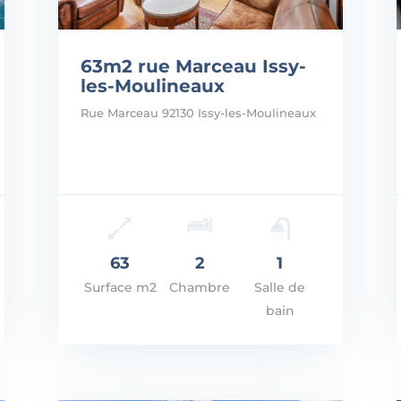
63m2 rue Marceau Issy-
les-Moulineaux
Rue Marceau 92130 Issy-les-Moulineaux
Prix: 625.000€
Prix
VOIR LES DÉTAILS
VOI
63
2
1
Surface m2
Chambre
Salle de
bain