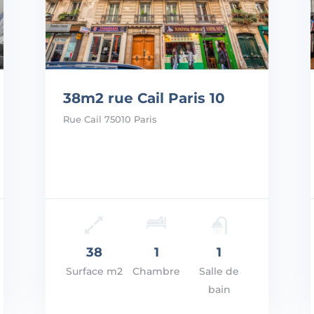
38m2 rue Cail Paris 10
Rue Cail 75010 Paris
Prix: 325.000€
Prix
VOIR LES DÉTAILS
VOI
38
1
1
Surface m2
Chambre
Salle de
bain