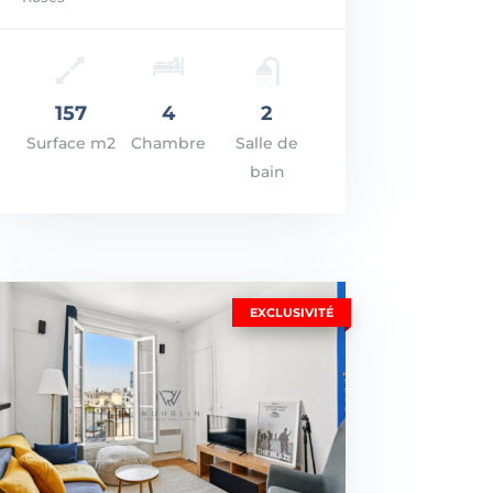
: 860.000€
R LES DÉTAILS
157
4
2
Surface m2
Chambre
Salle de
bain
EXCLUSIVITÉ