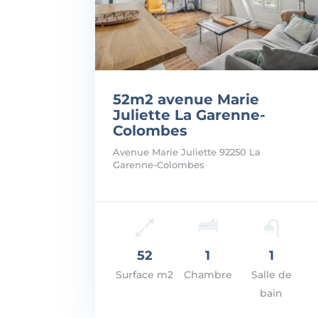
52m2 avenue Marie
Juliette La Garenne-
Colombes
Avenue Marie Juliette 92250 La
Garenne-Colombes
Prix: 245.000€
VOIR LES DÉTAILS
52
1
1
Surface m2
Chambre
Salle de
bain