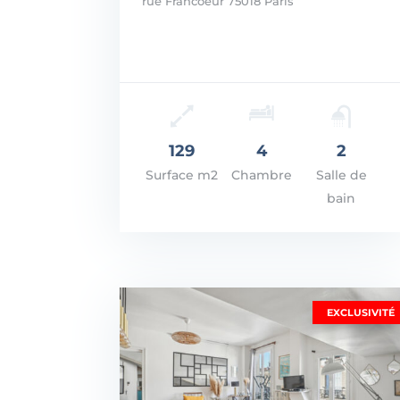
rue Francoeur 75018 Paris
Prix: 1.530.000€
VOIR LES DÉTAILS
129
4
2
Surface m2
Chambre
Salle de
bain
EXCLUSIVITÉ