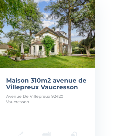
Maison 310m2 avenue de
Villepreux Vaucresson
Avenue De Villepreux 92420
Vaucresson
: 2.350.000€