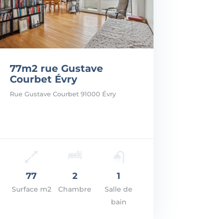
77m2 rue Gustave
Courbet Évry
Rue Gustave Courbet 91000 Évry
: 170.000€
R LES DÉTAILS
77
2
1
Surface m2
Chambre
Salle de
bain