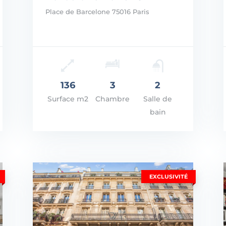
Place de Barcelone 75016 Paris
Prix: 2.300.000€
Prix
VOIR LES DÉTAILS
VOI
136
3
2
Surface m2
Chambre
Salle de
bain
EXCLUSIVITÉ