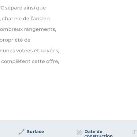
WC séparé ainsi que
s, charme de l’ancien
 nombreux rangements,
propriété de
munes votées et payées,
s complètent cette offre,
Surface
Date de
construction