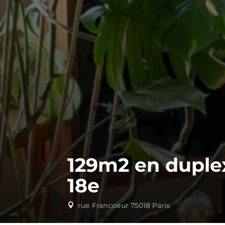
129m2 en duplex
18e
rue Francoeur 75018 Paris
