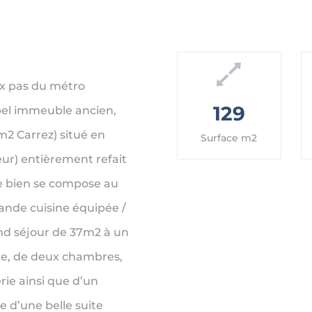
ux pas du métro
129
bel immeuble ancien,
2 Carrez) situé en
Surface m2
eur) entièrement refait
Le bien se compose au
ande cuisine équipée /
nd séjour de 37m2 à un
age, de deux chambres,
rie ainsi que d’un
 d’une belle suite