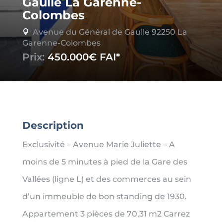
Gaulle La Garenne-
Colombes
Avenue du Général de Gaulle 92250 La

Garenne-Colombes
Prix:
450.000€
Description
Exclusivité – Avenue Marie Juliette – A
moins de 5 minutes à pied de la Gare des
Vallées (ligne L) et des commerces au sein
d’un immeuble de bon standing de 1930.
Appartement 3 pièces de 70,31 m2 Carrez