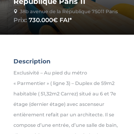
République Paris 11
38b avenue de la République 75011 Paris

Prix:
730.000€
Description
Exclusivité – Au pied du métro
« Parmentier » ( ligne 3) – Duplex de 59m2
habitable ( 51,32m2 Carrez) situé au 6 et 7e
étage (dernier étage) avec ascenseur
entièrement refait par un architecte. Il se
compose d’une entrée, d’une salle de bain,