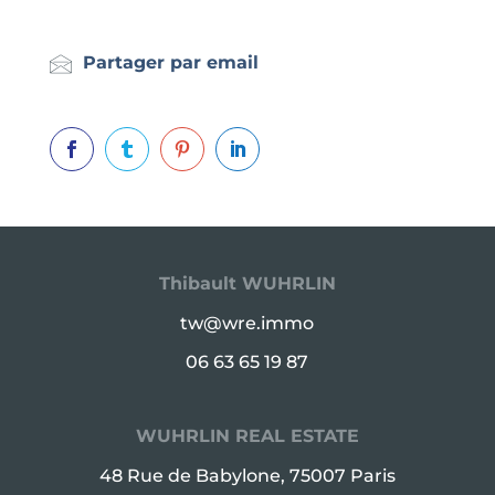
Partager par email




Thibault WUHRLIN
tw@wre.immo
06 63 65 19 87
WUHRLIN REAL ESTATE
48 Rue de Babylone, 75007 Paris