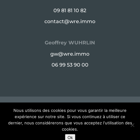
09 81 81 10 82
contact@wre.immo
Geoffrey WUHRLIN
gw@wre.immo
06 99 53 90 00
© Copyright WRE 2025 - 48 Rue de Babylone,
Nous utilisons des cookies pour vous garantir la meilleure
expérience sur notre site. Si vous continuez à utiliser ce
75007 Paris -
Mentions légales
dernier, nous considérerons que vous acceptez l'utilisation des
cookies.
Ok