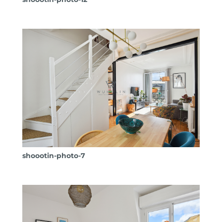
shoootin-photo-7