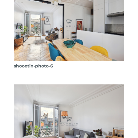
shoootin-photo-6