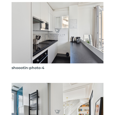
shoootin-photo-4