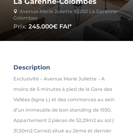
La Garenne-Colombes
Avenue Marie Juliette 92250 La Garenne-

Colombes
Prix:
245.000€
Description
Exclusivité – Avenue Marie Juliette – A
moins de 5 minutes à pied de la Gare des
Vallées (ligne L) et des commerces au sein
d’un immeuble de bon standing de 1930.
Appartement 2 pièces de 52,29m2 au sol (
31,50m2 Carrez) situé au 2ème et dernier