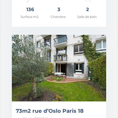
136
3
2
Surface m2
Chambre
Salle de bain
x: 2.300.000€
73m2 rue d’Oslo Paris 18