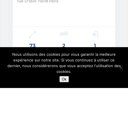
rue D'oslo 75018 Paris
73
2
1
Surface m2
Chambre
Salle de bain
Nous utilisons des cookies pour vous garantir la meilleure
expérience sur notre site. Si vous continuez à utiliser ce
x: 625.000€
dernier, nous considérerons que vous acceptez l'utilisation des
cookies.
Ok