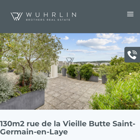
130m2 rue de la Vieille Butte Saint-
Germain-en-Laye