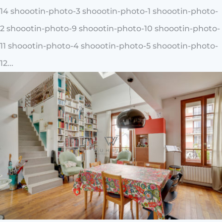
14 shoootin-photo-3 shoootin-photo-1 shoootin-photo-
2 shoootin-photo-9 shoootin-photo-10 shoootin-photo-
11 shoootin-photo-4 shoootin-photo-5 shoootin-photo-
12...