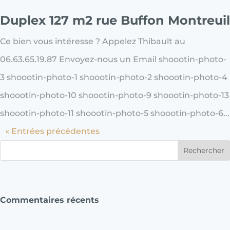
Duplex 127 m2 rue Buffon Montreuil
Ce bien vous intéresse ? Appelez Thibault au
06.63.65.19.87 Envoyez-nous un Email shoootin-photo-
3 shoootin-photo-1 shoootin-photo-2 shoootin-photo-4
shoootin-photo-10 shoootin-photo-9 shoootin-photo-13
shoootin-photo-11 shoootin-photo-5 shoootin-photo-6...
« Entrées précédentes
Commentaires récents