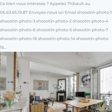
Ce bien vous intéresse ? Appelez Thibault au
06.63.65.19.87 Envoyez-nous un Email shoootin-photo-1
shoootin-photo-3 shoootin-photo-2 shoootin-photo-4
shoootin-photo-6 shoootin-photo-5 shoootin-photo-7
shoootin-photo-16 shoootin-photo-14 shoootin-photo-
15...