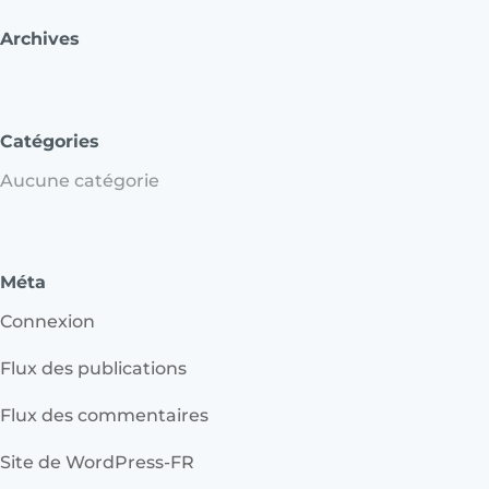
Archives
Catégories
Aucune catégorie
Méta
Connexion
Flux des publications
Flux des commentaires
Site de WordPress-FR