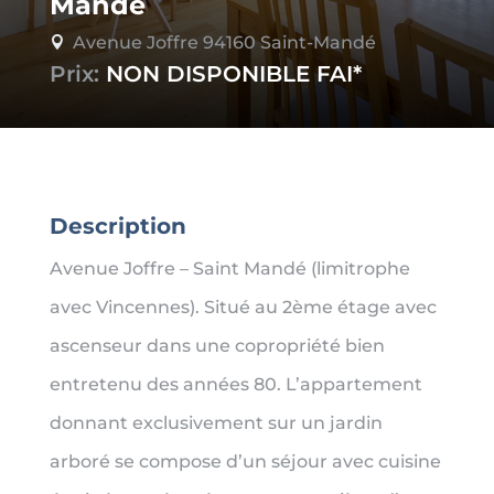
Mandé
Avenue Joffre 94160 Saint-Mandé

Prix:
NON DISPONIBLE
Description
Avenue Joffre – Saint Mandé (limitrophe
avec Vincennes). Situé au 2ème étage avec
ascenseur dans une copropriété bien
entretenu des années 80. L’appartement
donnant exclusivement sur un jardin
arboré se compose d’un séjour avec cuisine