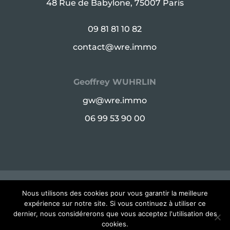
48 Rue de Babylone, 75007 Paris
09 81 81 10 82
contact@wre.immo
Geoffrey WUHRLIN
gw@wre.immo
06 99 53 90 00
© Copyright WRE 2025 - 48 Rue de Babylone,
Nous utilisons des cookies pour vous garantir la meilleure
expérience sur notre site. Si vous continuez à utiliser ce
75007 Paris -
Mentions légales
dernier, nous considérerons que vous acceptez l'utilisation des
cookies.