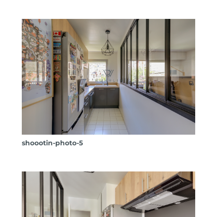
shoootin-photo-5