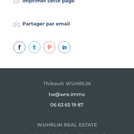
Imprimer cette page
Partager par email




Thibault WUHRLIN
tw@wre.immo
06 63 65 19 87
WUHRLIN REAL ESTATE