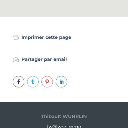
Imprimer cette page
Partager par email




Thibault WUHRLIN
tw@wre.immo