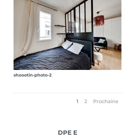
shoootin-photo-2
1
2
Prochaine
DPE E