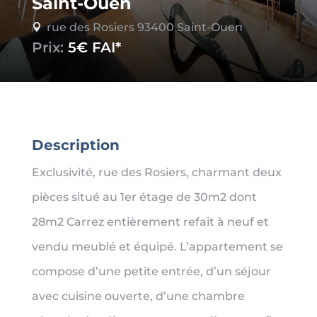
Saint-Ouen
rue des Rosiers 93400 Saint-Ouen

Prix:
5€
Description
Exclusivité, rue des Rosiers, charmant deux
pièces situé au 1er étage de 30m2 dont
28m2 Carrez entièrement refait à neuf et
vendu meublé et équipé. L’appartement se
compose d’une petite entrée, d’un séjour
avec cuisine ouverte, d’une chambre