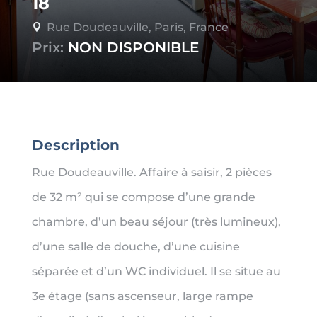
18
Rue Doudeauville, Paris, France

Prix:
NON DISPONIBLE
Description
Rue Doudeauville. Affaire à saisir, 2 pièces
de 32 m² qui se compose d’une grande
chambre, d’un beau séjour (très lumineux),
d’une salle de douche, d’une cuisine
séparée et d’un WC individuel. Il se situe au
3e étage (sans ascenseur, large rampe