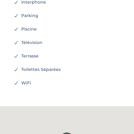
Interphone
N
Parking
N
Piscine
N
Télévision
N
Terrasse
N
Toilettes Séparées
N
WiFi
N