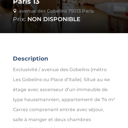
Paris 13
avenue des Gobelins 75013 Paris

Prix:
NON DISPONIBLE
Description
Exclusivité / avenue des Gobelins (métro
Les Gobelins ou Place d’Italie). Situé au 4e
étage avec ascenseur d’un immeuble de
type haussmannien, appartement de 74 m²
Carrez comprenant entrée avec séjour,
salle à manger et deux chambres