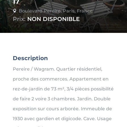
17
Boulevard Pereire, Paris, France

Prix:
NON DISPONIBLE
Description
Pereire / Wagram. Quartier résidentiel,
proche des commerces. Appartement en
rez-de-jardin de 73 m², 3/4 pièces possibilité
de faire 2 voire 3 chambres. Jardin. Double
exposition sur cours arborée. Immeuble de
1930 avec gardien et digicode. Cave. Usage