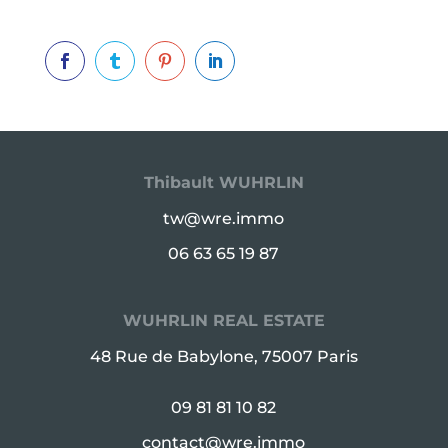




Thibault WUHRLIN
tw@wre.immo
06 63 65 19 87
WUHRLIN REAL ESTATE
48 Rue de Babylone, 75007 Paris
09 81 81 10 82
contact@wre.immo