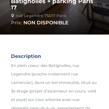
Batignolles + parking Paris
17
rue Legendre 75017 Paris

Prix:
NON DISPONIBLE
Description
En plein coeur des Batignolles, rue
Legendre (proche croisement rue
Lemercier), dans un bel immeuble, situé au
3e étage (projet d’ascenseur en cours, voté
et payé) sur cour arborée avec vue
dégagée sans vis-à-vis, appartement de