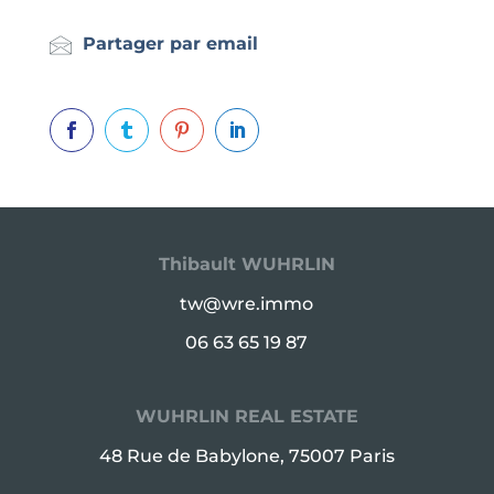
Partager par email




Thibault WUHRLIN
tw@wre.immo
06 63 65 19 87
WUHRLIN REAL ESTATE
48 Rue de Babylone, 75007 Paris