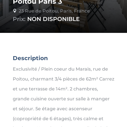
Poitou Paris 3
23 Rue de Poitou, Paris, France

Prix:
NON DISPONIBLE
Description
Exclusivité / Plein coeur du Marais, rue de
Poitou, charmant 3/4 pièces de 62m² Carrez
et une terrasse de 14m². 2 chambres,
grande cuisine ouverte sur salle à manger
et séjour. 5e étage avec ascenseur
(copropriété de 6 étages), très calme et