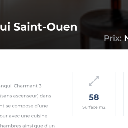
ui Saint-Ouen
Prix:
lanqui. Charmant 3
58
 (sans ascenseur) dans
nt se compose d’une
Surface m2
jour avec une cuisine
chambres ainsi que d’un