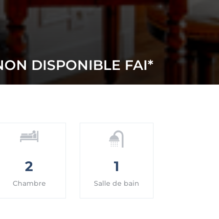
NON DISPONIBLE
2
1
Chambre
Salle de bain