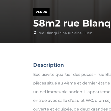
VENDU
58m2 rue Blanq
rue Blanqui 93400 Saint-Ouen

Description
Exclusivité quartier des puces – rue B
pièces situé au 4ème et dernier étage
un bel immeuble ancien. L’apparteme
entrée avec salle d’eau et WC, d’un sé
ouverte et équipée, de deux grandes 