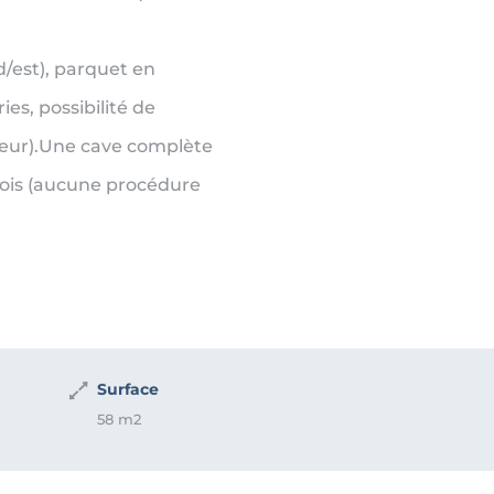
d/est), parquet en
es, possibilité de
teur).Une cave complète
/mois (aucune procédure
Surface
58 m2