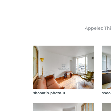
Appelez Th
shoootin-photo-11
shoo