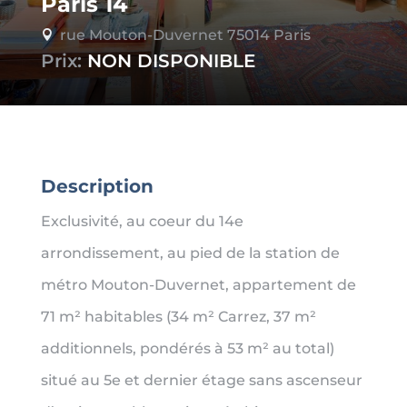
Paris 14
rue Mouton-Duvernet 75014 Paris

Prix:
NON DISPONIBLE
Description
Exclusivité, au coeur du 14e
arrondissement, au pied de la station de
métro Mouton-Duvernet, appartement de
71 m² habitables (34 m² Carrez, 37 m²
additionnels, pondérés à 53 m² au total)
situé au 5e et dernier étage sans ascenseur