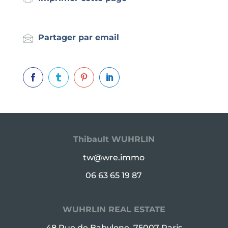
Partager par email




Thibault WUHRLIN
tw@wre.immo
06 63 65 19 87
WUHRLIN REAL ESTATE
48 Rue de Babylone, 75007 Paris