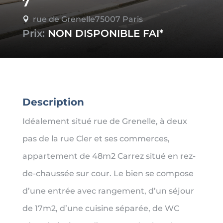
7
rue de Grenelle75007 Paris

Prix:
NON DISPONIBLE
Description
Idéalement situé rue de Grenelle, à deux
pas de la rue Cler et ses commerces,
appartement de 48m2 Carrez situé en rez-
de-chaussée sur cour. Le bien se compose
d’une entrée avec rangement, d’un séjour
de 17m2, d’une cuisine séparée, de WC