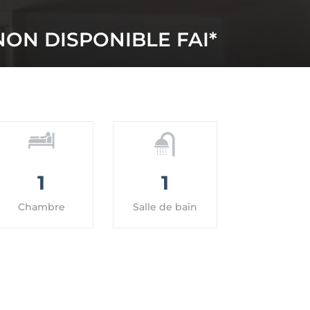
NON DISPONIBLE
1
1
Chambre
Salle de bain