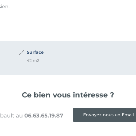
sien.
Surface
42 m2
Ce bien vous intéresse ?
Envoyez-nous un Email
ibault au
06.63.65.19.87