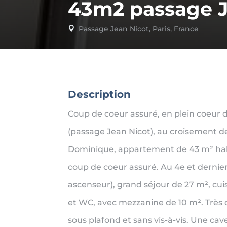
43m2 passage J
Passage Jean Nicot, Paris, France

Description
Coup de coeur assuré, en plein coeur
(passage Jean Nicot), au croisement de
Dominique, appartement de 43 m² habi
coup de coeur assuré. Au 4e et dernie
ascenseur), grand séjour de 27 m², cuis
et WC, avec mezzanine de 10 m². Très 
sous plafond et sans vis-à-vis. Une ca