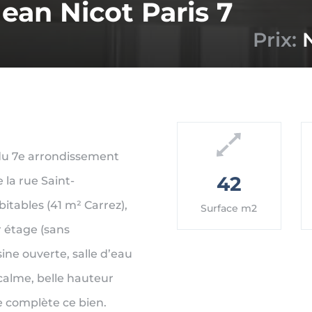
ean Nicot Paris 7
Prix:
 du 7e arrondissement
42
 la rue Saint-
tables (41 m² Carrez),
Surface m2
r étage (sans
ine ouverte, salle d’eau
calme, belle hauteur
ve complète ce bien.