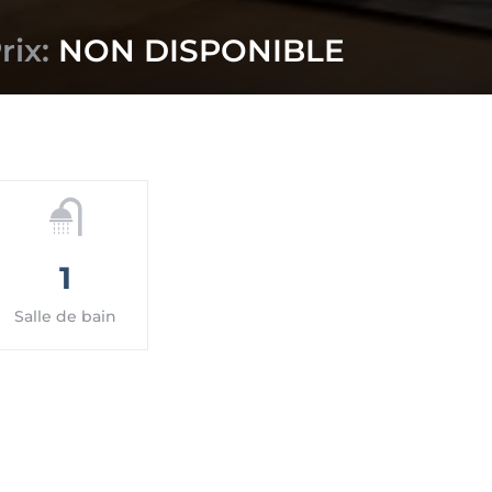
rix:
NON DISPONIBLE
1
Salle de bain