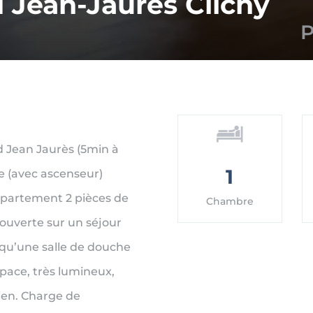
 Jean-Jaures Clichy
P
d Jean Jaurès (5min à
1
ge (avec ascenseur)
ppartement 2 pièces de
Chambre
ouverte sur un séjour
 qu’une salle de douche
pace, très lumineux,
ien. Charge de