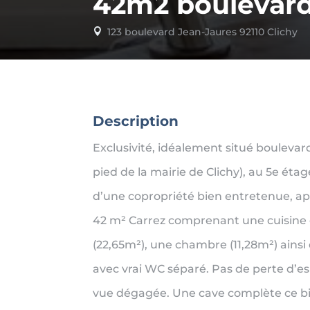
42m2 boulevard
123 boulevard Jean-Jaures 92110 Clichy

Description
Exclusivité, idéalement situé boulevar
pied de la mairie de Clichy), au 5e éta
d’une copropriété bien entretenue, a
42 m² Carrez comprenant une cuisine 
(22,65m²), une chambre (11,28m²) ainsi
avec vrai WC séparé. Pas de perte d’es
vue dégagée. Une cave complète ce b