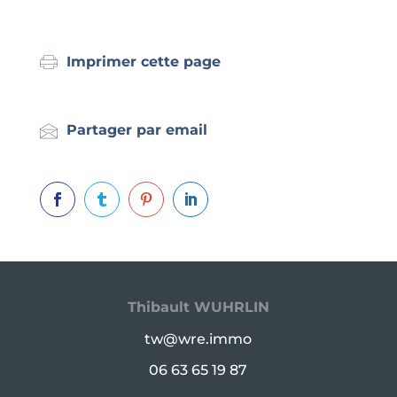
Imprimer cette page
Partager par email




Thibault WUHRLIN
tw@wre.immo
06 63 65 19 87