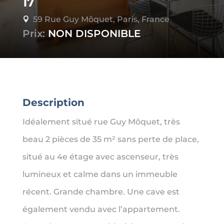
17
59 Rue Guy Môquet, Paris, France

Prix:
NON DISPONIBLE
Description
Idéalement situé rue Guy Môquet, très
beau 2 pièces de 35 m² sans perte de place,
situé au 4e étage avec ascenseur, très
lumineux et calme dans un immeuble
récent. Grande chambre. Une cave est
également vendu avec l’appartement.