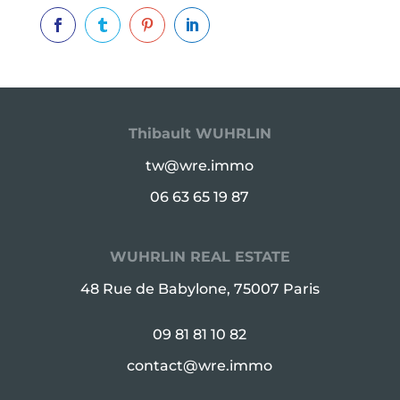




Thibault WUHRLIN
tw@wre.immo
06 63 65 19 87
WUHRLIN REAL ESTATE
48 Rue de Babylone, 75007 Paris
09 81 81 10 82
contact@wre.immo