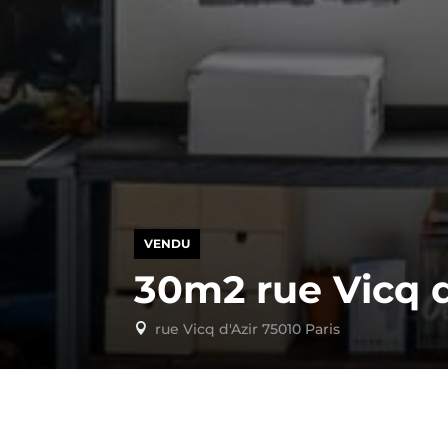
VENDU
30m2 rue Vicq d
rue Vicq d'Azir 75010 Paris
