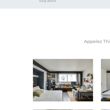
Vicq d'Azir
Appelez Th