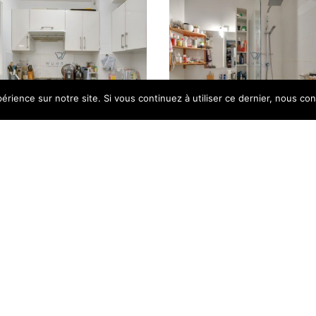
érience sur notre site. Si vous continuez à utiliser ce dernier, nous co
ce Energétique)
GES (