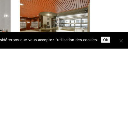
nsidérerons que vous acceptez l'utilisation des cookies.
Ok
GES E
Gaz à Effet de Serre)