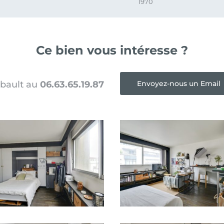
1970
Ce bien vous intéresse ?
Envoyez-nous un Email
ibault au
06.63.65.19.87