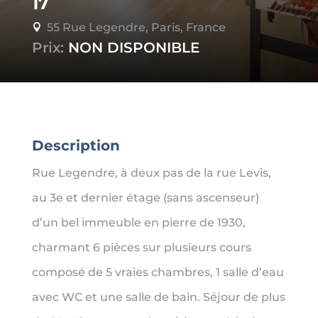
17
55 Rue Legendre, Paris, France

Prix:
NON DISPONIBLE
Description
Rue Legendre, à deux pas de la rue Levis,
au 3e et dernier étage (sans ascenseur)
d’un bel immeuble en pierre de 1930,
charmant 6 pièces sur plusieurs cours
composé de 5 vraies chambres, 1 salle d’eau
avec WC et une salle de bain. Séjour de plus