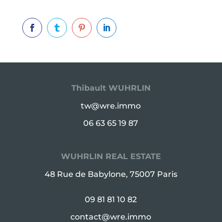




Thibault WUHRLIN
tw@wre.immo
06 63 65 19 87
WUHRLIN REAL ESTATE
48 Rue de Babylone, 75007 Paris
09 81 81 10 82
contact@wre.immo