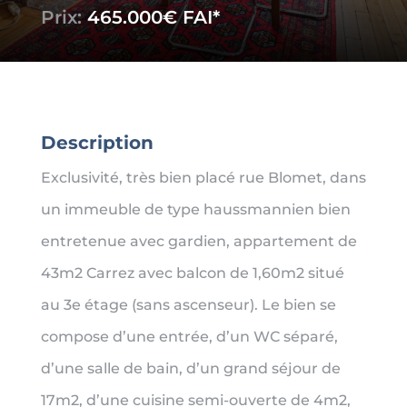
Prix:
465.000€
Description
Exclusivité, très bien placé rue Blomet, dans
un immeuble de type haussmannien bien
entretenue avec gardien, appartement de
43m2 Carrez avec balcon de 1,60m2 situé
au 3e étage (sans ascenseur). Le bien se
compose d’une entrée, d’un WC séparé,
d’une salle de bain, d’un grand séjour de
17m2, d’une cuisine semi-ouverte de 4m2,