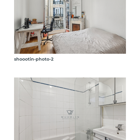
shoootin-photo-2