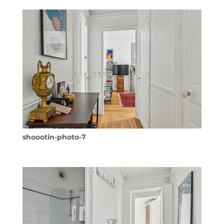
shoootin-photo-7